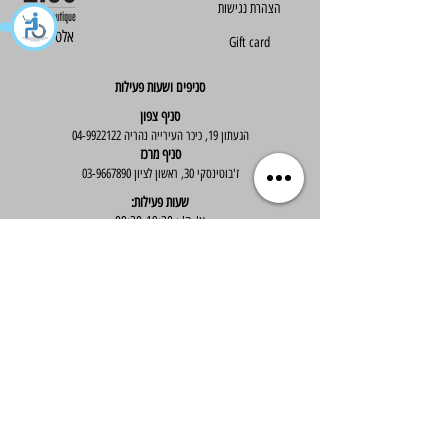
הצהרת נגישות
Else - אלס
Gift card
סניפים ושעות פעילות
סניף צפון
הגעתון 19, כיכר העירייה נהריה
04-9922122
סניף מרכז
ז'בוטינסקי 30, ראשון לציון
03-9667890
:שעות פעילות
א'-ה' : 09:30-19:30
יום ו' : 09:30-14:00
שירות לקוחות
בוטיק אלס - אופנה וסטייל לנשים
בניית אתר -
Wix Expert
הצטרפי לניוזלטר שלנו לקבלת עדכונים שווים