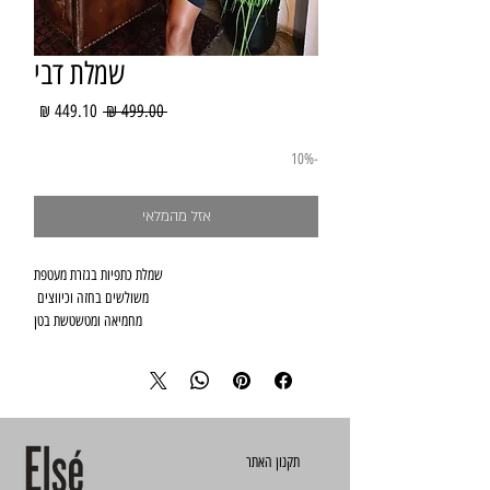
שמלת דבי
מחיר
מחיר
 ‏499.00 ‏₪ 
רגיל
מבצע
-10%
אזל מהמלאי
מחמיאה ומטשטשת בטן