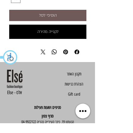
הוסיפי לסל
לקנייה מהירה
הצהרת נגישות
Else - אלס
Gift card
סניפים ושעות פעילות
סניף צפון
הגעתון 19, כיכר העירייה נהריה
04-9922122
סניף מרכז