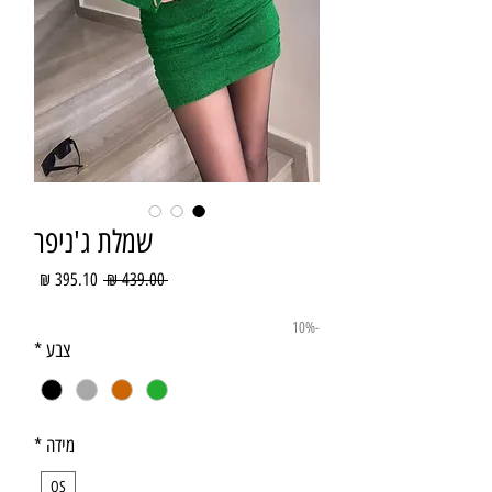
שמלת ג'ניפר
מחיר
מחיר
 ‏439.00 ‏₪ 
רגיל
מבצע
-10%
צבע
*
מידה
*
OS