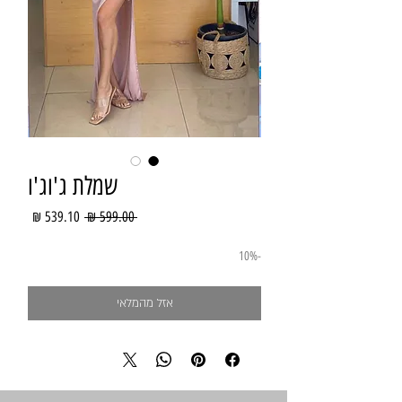
שמלת ג'וג'ו
מחיר
מחיר
 ‏599.00 ‏₪ 
רגיל
מבצע
-10%
אזל מהמלאי