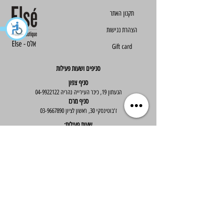
הצהרת נגישות
Else - אלס
Gift card
סניפים ושעות פעילות
סניף צפון
הגעתון 19, כיכר העירייה נהריה
04-9922122
סניף מרכז
ז'בוטינסקי 30, ראשון לציון
03-9667890
:שעות פעילות
א'-ה' : 09:30-19:30
יום ו' : 09:30-14:00
שירות לקוחות
בוטיק אלס - אופנה וסטייל לנשים
בניית אתר -
Wix Expert