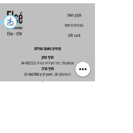
הצהרת נגישות
Else - אלס
Gift card
סניפים ושעות פעילות
סניף צפון
הגעתון 19, כיכר העירייה נהריה
04-9922122
סניף מרכז
ז'בוטינסקי 30, ראשון לציון
03-9667890
:שעות פעילות
א'-ה' : 09:30-19:30
יום ו' : 09:30-14:00
שירות לקוחות
בוטיק אלס - אופנה וסטייל לנשים
בניית אתר -
Wix Expert