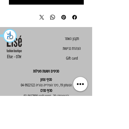
הצהרת נגישות
Else - אלס
Gift card
סניפים ושעות פעילות
סניף צפון
הגעתון 19, כיכר העירייה נהריה
04-9922122
סניף מרכז
ז'בוטינסקי 30, ראשון לציון
03-9667890
:שעות פעילות
א'-ה' : 09:30-19:30
יום ו' : 09:30-14:00
שירות לקוחות