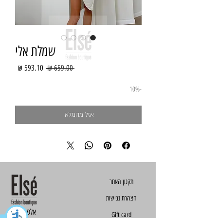
שמלת אלי
מחיר
מחיר
 ‏659.00 ‏₪ 
רגיל
מבצע
-10%
אזל מהמלאי
הצהרת נגישות
Else - אלס
Gift card