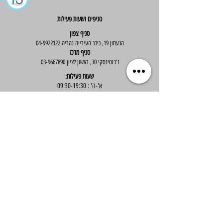
סניפים ושעות פעילות
סניף צפון
הגעתון 19, כיכר העירייה נהריה
04-9922122
סניף מרכז
ז'בוטינסקי 30, ראשון לציון
03-9667890
:שעות פעילות
א'-ה' : 09:30-19:30
יום ו' : 09:30-14:00
שירות לקוחות
בוטיק אלס - אופנה וסטייל לנשים
בניית אתר -
Wix Expert
הצטרפי לניוזלטר שלנו לקבלת עדכונים שווים