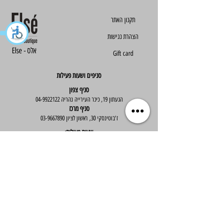
הצהרת נגישות
Else - אלס
Gift card
סניפים ושעות פעילות
סניף צפון
הגעתון 19, כיכר העירייה נהריה
04-9922122
סניף מרכז
ז'בוטינסקי 30, ראשון לציון
03-9667890
:שעות פעילות
א'-ה' : 09:30-19:30
יום ו' : 09:30-14:00
שירות לקוחות
בוטיק אלס - אופנה וסטייל לנשים
בניית אתר -
Wix Expert