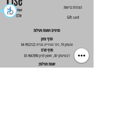
הצהרת נגישות
Else - אלס
Gift card
סניפים ושעות פעילות
סניף צפון
הגעתון 19, כיכר העירייה נהריה
04-9922122
סניף מרכז
ז'בוטינסקי 30, ראשון לציון
03-9667890
:שעות פעילות
א'-ה' : 09:30-19:30
יום ו' : 09:30-14:00
שירות לקוחות
בוטיק אלס - אופנה וסטייל לנשים
בניית אתר -
Wix Expert
הצטרפי לניוזלטר שלנו לקבלת עדכונים שווים