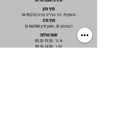
סניפים ושעות פעילות
סניף צפון
הגעתון 19, כיכר העירייה נהריה
04-9922122
סניף מרכז
ז'בוטינסקי 30, ראשון לציון
03-9667890
:שעות פעילות
א'-ה' : 09:30-19:30
יום ו' : 09:30-14:00
שירות לקוחות
בוטיק אלס - אופנה וסטייל לנשים
בניית אתר -
Wix Expert
הצטרפי לניוזלטר שלנו לקבלת עדכונים שווים
Submit