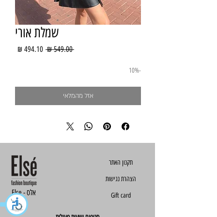
שמלת אורי
מחיר
מחיר
 ‏549.00 ‏₪ 
רגיל
מבצע
-10%
אזל מהמלאי
הצהרת נגישות
Else - אלס
Gift card