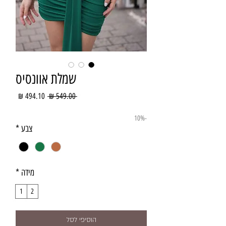
שמלת אוונסיס
מחיר
מחיר
 ‏549.00 ‏₪ 
רגיל
מבצע
-10%
צבע
*
מידה
*
1
2
הוסיפי לסל