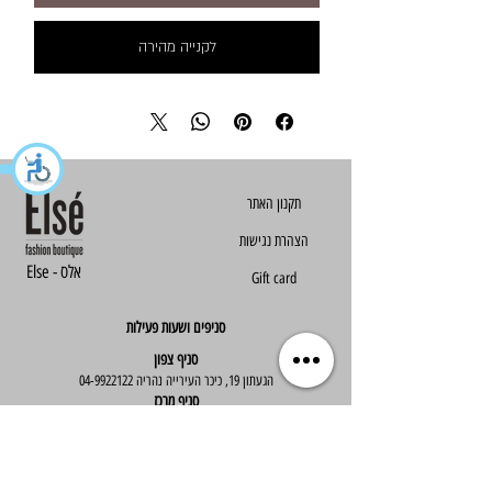
לקנייה מהירה
הצהרת נגישות
Else - אלס
Gift card
סניפים ושעות פעילות
סניף צפון
הגעתון 19, כיכר העירייה נהריה
04-9922122
סניף מרכז
ז'בוטינסקי 30, ראשון לציון
03-9667890
:שעות פעילות
א'-ה' : 09:30-19:30