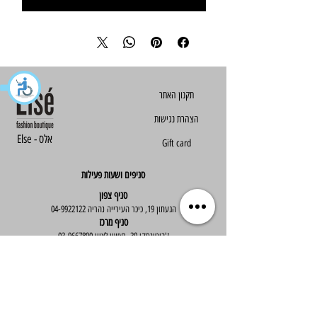
הצהרת נגישות
Else - אלס
Gift card
סניפים ושעות פעילות
סניף צפון
הגעתון 19, כיכר העירייה נהריה
04-9922122
סניף מרכז
ז'בוטינסקי 30, ראשון לציון
03-9667890
:שעות פעילות
א'-ה' : 09:30-19:30
יום ו' : 09:30-14:00
שירות לקוחות