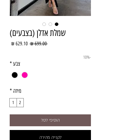
שמלת אדלן (בצבעים)
מחיר
מחיר
 ‏699.00 ‏₪ 
רגיל
מבצע
-10%
צבע
*
מידה
*
1
2
הוסיפי לסל
לקנייה מהירה