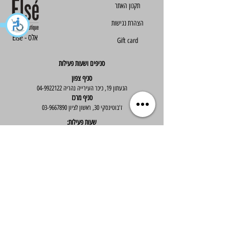
הצהרת נגישות
Else - אלס
Gift card
סניפים ושעות פעילות
סניף צפון
הגעתון 19, כיכר העירייה נהריה
04-9922122
סניף מרכז
ז'בוטינסקי 30, ראשון לציון
03-9667890
:שעות פעילות
א'-ה' : 09:30-19:30
יום ו' : 09:30-14:00
שירות לקוחות
בוטיק אלס - אופנה וסטייל לנשים
בניית אתר -
Wix Expert
הצטרפי לניוזלטר שלנו לקבלת עדכונים שווים