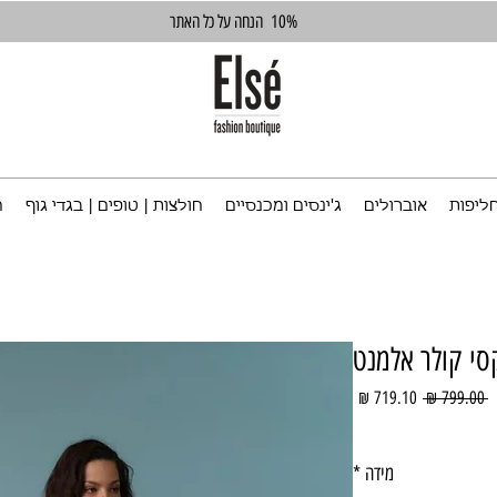
10%
הנחה על כל האתר
ליפות
אוברולים
ג'ינסים ומכנסיים
חולצות | טופים | בגדי גוף
ח
י קולר אלמנט
מחיר
מחיר
 ‏799.00 ‏₪ 
רגיל
מבצע
מידה
*