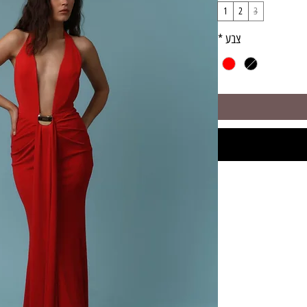
1
2
3
צבע
*