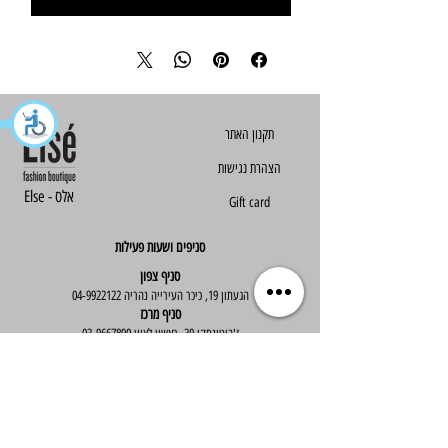
הצהרת נגישות
Else - אלס
Gift card
סניפים ושעות פעילות
סניף צפון
הגעתון 19, כיכר העירייה נהריה
04-9922122
סניף מרכז
ז'בוטינסקי 30, ראשון לציון
03-9667890
:שעות פעילות
א'-ה' : 09:30-19:30
יום ו' : 09:30-14:00
שירות לקוחות