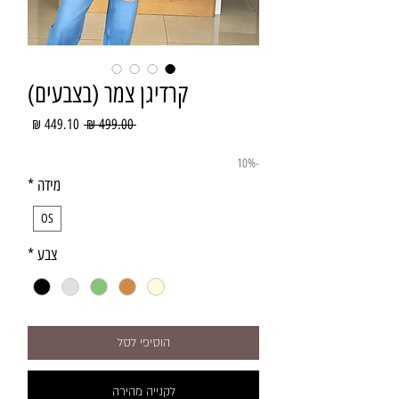
קרדיגן צמר (בצבעים)
מחיר
מחיר
 ‏499.00 ‏₪ 
רגיל
מבצע
-10%
מידה
*
OS
צבע
*
הוסיפי לסל
לקנייה מהירה