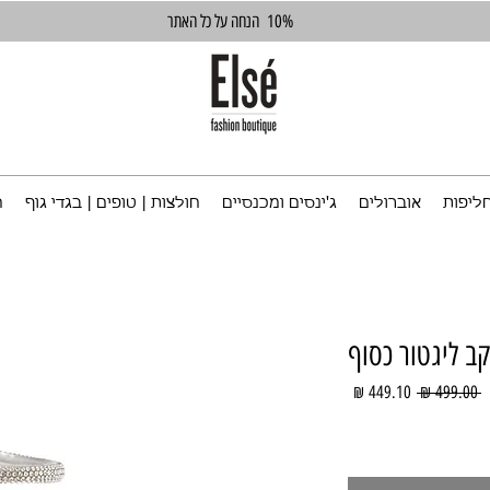
10%
הנחה על כל האתר
ליפות
אוברולים
ג'ינסים ומכנסיים
חולצות | טופים | בגדי גוף
ח
ב ליגטור כסוף
מחיר
מחיר
 ‏499.00 ‏₪ 
רגיל
מבצע