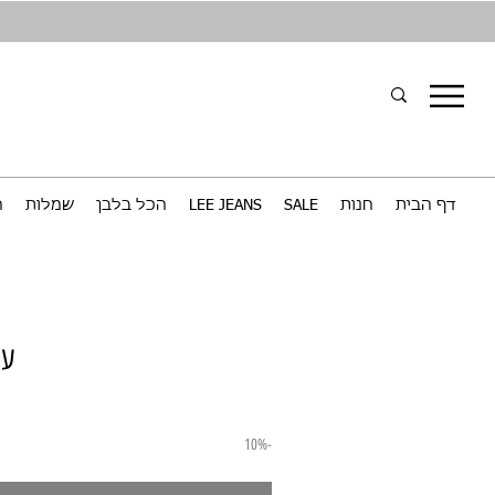
דף הבית
חנות
SALE
LEE JEANS
הכל בלבן
שמלות
ח
עק
-10%