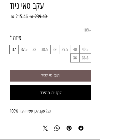
עקב טאי ניוד
מחיר
מחיר
 ‏239.40 ‏₪ 
רגיל
מבצע
-10%
מידה
*
37
37.5
38
38.5
39
39.5
40
40.5
36
36.5
הוסיפי לסל
לקנייה מהירה
נעל עקב קטן עשויה עור 100%