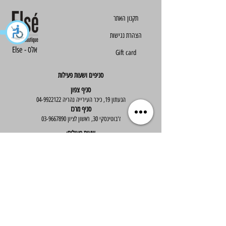
הצהרת נגישות
Else - אלס
Gift card
סניפים ושעות פעילות
סניף צפון
הגעתון 19, כיכר העירייה נהריה
04-9922122
סניף מרכז
ז'בוטינסקי 30, ראשון לציון
03-9667890
:שעות פעילות
א'-ה' : 09:30-19:30
יום ו' : 09:30-14:00
שירות לקוחות
בוטיק אלס - אופנה וסטייל לנשים
בניית אתר -
Wix Expert