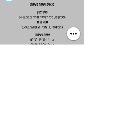
סניפים ושעות פעילות
סניף צפון
הגעתון 19, כיכר העירייה נהריה
04-9922122
סניף מרכז
ז'בוטינסקי 30, ראשון לציון
03-9667890
:שעות פעילות
א'-ה' : 09:30-19:30
יום ו' : 09:30-14:00
שירות לקוחות
בוטיק אלס - אופנה וסטייל לנשים
בניית אתר -
Wix Expert
הצטרפי לניוזלטר שלנו לקבלת עדכונים שווים