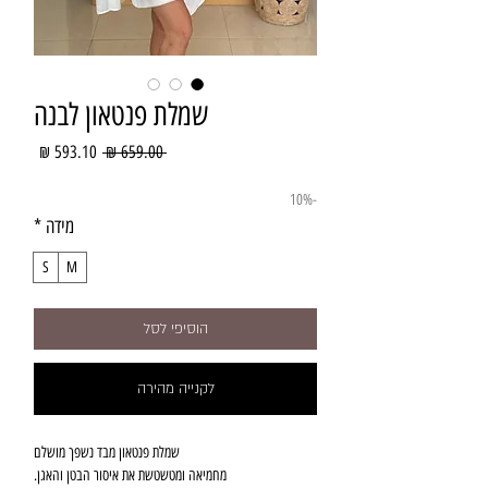
שמלת פנטאון לבנה
מחיר
מחיר
 ‏659.00 ‏₪ 
רגיל
מבצע
-10%
מידה
*
S
M
הוסיפי לסל
לקנייה מהירה