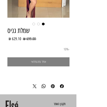
שמלת גניס
מחיר
מחיר
 ‏699.00 ‏₪ 
רגיל
מבצע
-10%
אזל מהמלאי