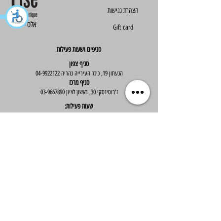
הצהרת נגישות
Else - אלס
Gift card
סניפים ושעות פעילות
סניף צפון
הגעתון 19, כיכר העירייה נהריה
04-9922122
סניף מרכז
ז'בוטינסקי 30, ראשון לציון
03-9667890
:שעות פעילות
א'-ה' : 09:30-19:30
יום ו' : 09:30-14:00
שירות לקוחות
בוטיק אלס - אופנה וסטייל לנשים
בניית אתר -
Wix Expert
הצטרפי לניוזלטר שלנו לקבלת עדכונים שווים