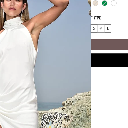
מידה
*
S
M
L