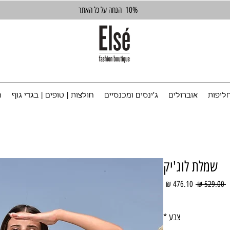
10%
הנחה על כל האתר
ליפות
אוברולים
ג'ינסים ומכנסיים
חולצות | טופים | בגדי גוף
ח
שמלת לוג'יק
מחיר
מחיר
 ‏529.00 ‏₪ 
רגיל
מבצע
צבע
*