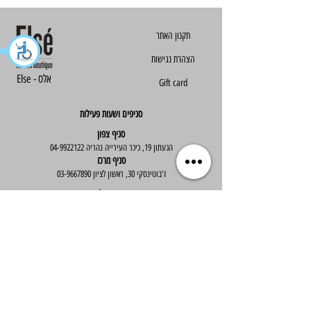
הצהרת נגישות
Else - אלס
Gift card
סניפים ושעות פעילות
סניף צפון
הגעתון 19, כיכר העירייה נהריה
04-9922122
סניף מרכז
ז'בוטינסקי 30, ראשון לציון
03-9667890
:שעות פעילות
א'-ה' : 09:30-19:30
יום ו' : 09:30-14:00
שירות לקוחות
בוטיק אלס - אופנה וסטייל לנשים
בניית אתר -
Wix Expert