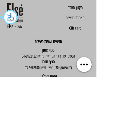
הצהרת נגישות
Else - אלס
Gift card
סניפים ושעות פעילות
סניף צפון
הגעתון 19, כיכר העירייה נהריה
04-9922122
סניף מרכז
ז'בוטינסקי 30, ראשון לציון
03-9667890
:שעות פעילות
א'-ה' : 09:30-19:30
יום ו' : 09:30-14:00
שירות לקוחות
בוטיק אלס - אופנה וסטייל לנשים
בניית אתר -
Wix Expert
הצטרפי לניוזלטר שלנו לקבלת עדכונים שווים