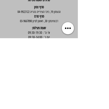
סניפים ושעות פעילות
סניף צפון
הגעתון 19, כיכר העירייה נהריה
04-9922122
סניף מרכז
ז'בוטינסקי 30, ראשון לציון
03-9667890
:שעות פעילות
א'-ה' : 09:30-19:30
יום ו' : 09:30-14:00
שירות לקוחות
בוטיק אלס - אופנה וסטייל לנשים
בניית אתר -
Wix Expert
הצטרפי לניוזלטר שלנו לקבלת עדכונים שווים
Submit