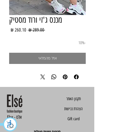
מכנס ג'זי ורוד מסטיק
מחיר
מחיר
 ‏289.00 ‏₪ 
רגיל
מבצע
-10%
אזל מהמלאי
הצהרת נגישות
Else - אלס
Gift card