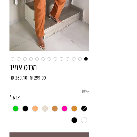
מכנס אמיר
מחיר
מחיר
 ‏299.00 ‏₪ 
רגיל
מבצע
-10%
צבע
*