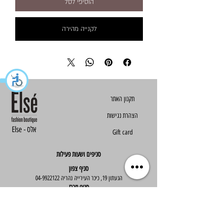
הוסיפי לסל
לקנייה מהירה
הצהרת נגישות
Else - אלס
Gift card
סניפים ושעות פעילות
סניף צפון
הגעתון 19, כיכר העירייה נהריה
04-9922122
סניף מרכז
ז'בוטינסקי 30, ראשון לציון
03-9667890
:שעות פעילות