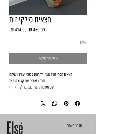
חצאית סילקי זית
מחיר
מחיר
 ‏460.00 ‏₪ 
רגיל
מבצע
-10%
אזל מהמלאי
one size מתאים למידות 32-44