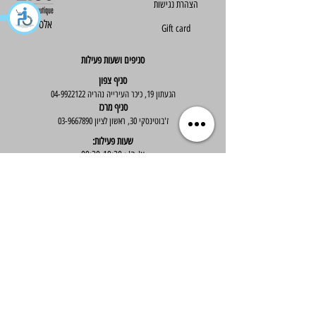
הצהרת נגישות
Else - אלס
Gift card
סניפים ושעות פעילות
סניף צפון
הגעתון 19, כיכר העירייה נהריה
04-9922122
סניף מרכז
ז'בוטינסקי 30, ראשון לציון
03-9667890
:שעות פעילות
א'-ה' : 09:30-19:30
יום ו' : 09:30-14:00
שירות לקוחות
בוטיק אלס - אופנה וסטייל לנשים
בניית אתר -
Wix Expert
הצטרפי לניוזלטר שלנו לקבלת עדכונים שווים