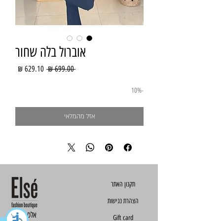
אוברול בלה שחור
מחיר
מחיר
 ‏699.00 ‏₪ 
רגיל
מבצע
-10%
אזל מהמלאי
הצהרת נגישות
Else - אלס
Gift card