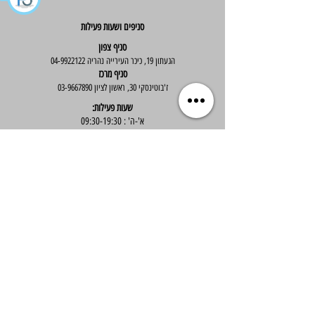
סניפים ושעות פעילות
סניף צפון
הגעתון 19, כיכר העירייה נהריה
04-9922122
סניף מרכז
ז'בוטינסקי 30, ראשון לציון
03-9667890
:שעות פעילות
א'-ה' : 09:30-19:30
יום ו' : 09:30-14:00
שירות לקוחות
בוטיק אלס - אופנה וסטייל לנשים
בניית אתר -
Wix Expert
הצטרפי לניוזלטר שלנו לקבלת עדכונים שווים