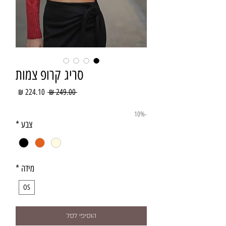
סריג קרופ צמות
מחיר
מחיר
 ‏249.00 ‏₪ 
רגיל
מבצע
-10%
צבע
*
מידה
*
OS
הוסיפי לסל