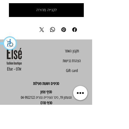
לקנייה מהירה
הצהרת נגישות
Else - אלס
Gift card
סניפים ושעות פעילות
סניף צפון
הגעתון 19, כיכר העירייה נהריה
04-9922122
סניף מרכז
ז'בוטינסקי 30, ראשון לציון
03-9667890
:שעות פעילות
א'-ה' : 09:30-19:30
יום ו' : 09:30-14:00