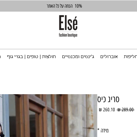
10%
הנחה על כל האתר
ליפות
אוברולים
ג'ינסים ומכנסיים
חולצות | טופים | בגדי גוף
ח
סריג כיס
מחיר
מחיר
 ‏289.00 ‏₪ 
רגיל
מבצע
מידה
*