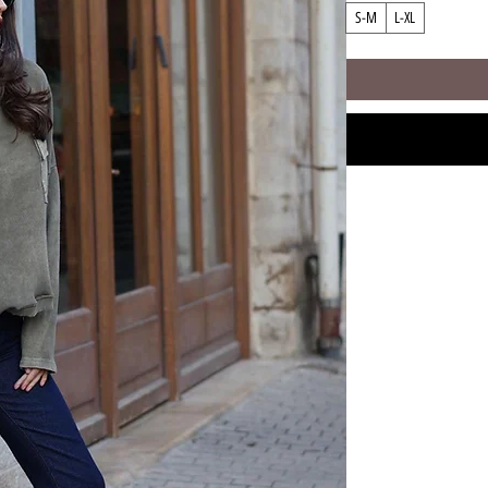
S-M
L-XL