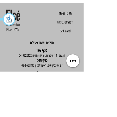
הצהרת נגישות
Else - אלס
Gift card
סניפים ושעות פעילות
סניף צפון
הגעתון 19, כיכר העירייה נהריה
04-9922122
סניף מרכז
ז'בוטינסקי 30, ראשון לציון
03-9667890
:שעות פעילות
א'-ה' : 09:30-19:30
יום ו' : 09:30-14:00
שירות לקוחות
בוטיק אלס - אופנה וסטייל לנשים
בניית אתר -
Wix Expert