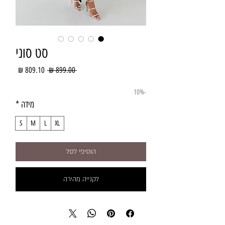
סט סוני
מחיר
מחיר
 ‏899.00 ‏₪ 
רגיל
מבצע
-10%
מידה
*
S
M
L
XL
הוסיפי לסל
לקנייה מהירה