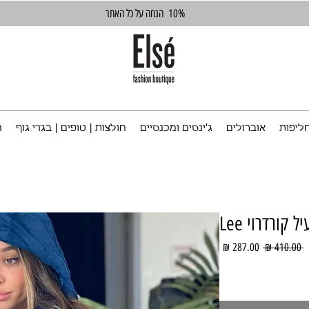
10%
הנחה על כל האתר
ליפות
אוברולים
ג'ינסים ומכנסיים
חולצות | טופים | בגדי גוף
ח
ל קורדרוי Lee
מחיר
מחיר
 ‏410.00 ‏₪ 
רגיל
מבצע