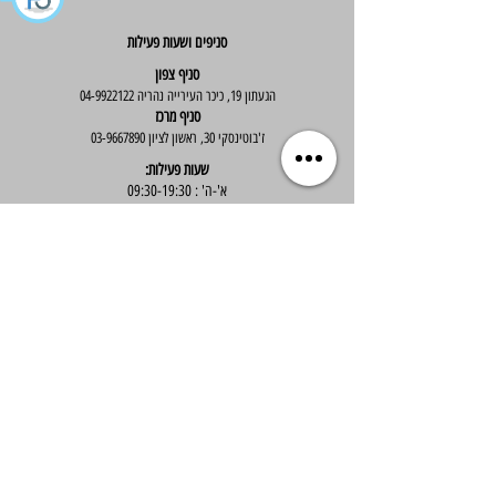
סניפים ושעות פעילות
סניף צפון
הגעתון 19, כיכר העירייה נהריה
04-9922122
סניף מרכז
ז'בוטינסקי 30, ראשון לציון
03-9667890
:שעות פעילות
א'-ה' : 09:30-19:30
יום ו' : 09:30-14:00
שירות לקוחות
בוטיק אלס - אופנה וסטייל לנשים
בניית אתר -
Wix Expert
הצטרפי לניוזלטר שלנו לקבלת עדכונים שווים