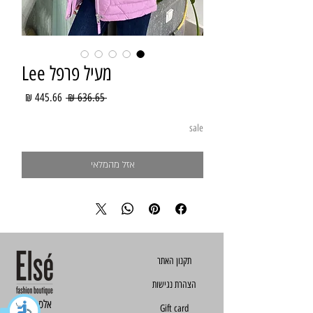
מעיל פרפל Lee
מחיר
מחיר
 ‏636.65 ‏₪ 
רגיל
מבצע
sale
אזל מהמלאי
הצהרת נגישות
Else - אלס
Gift card