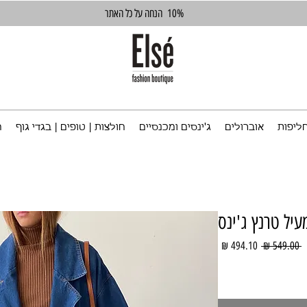
10%
הנחה על כל האתר
ליפות
אוברולים
ג'ינסים ומכנסיים
חולצות | טופים | בגדי גוף
ח
עיל טרנץ ג'ינס
מחיר
מחיר
 ‏549.00 ‏₪ 
רגיל
מבצע