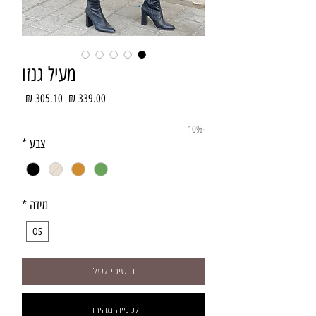
מעיל גנזו
מחיר
מחיר
 ‏339.00 ‏₪ 
רגיל
מבצע
-10%
צבע
*
מידה
*
OS
הוסיפי לסל
לקנייה מהירה