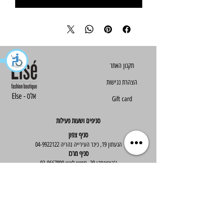
הצהרת נגישות
Else - אלס
Gift card
סניפים ושעות פעילות
סניף צפון
הגעתון 19, כיכר העירייה נהריה
04-9922122
סניף מרכז
ז'בוטינסקי 30, ראשון לציון
03-9667890
:שעות פעילות
א'-ה' : 09:30-19:30
יום ו' : 09:30-14:00
שירות לקוחות