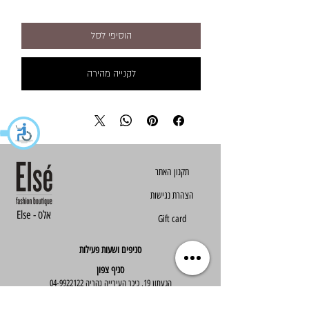
הוסיפי לסל
לקנייה מהירה
הצהרת נגישות
Else - אלס
Gift card
סניפים ושעות פעילות
סניף צפון
הגעתון 19, כיכר העירייה נהריה
04-9922122
סניף מרכז