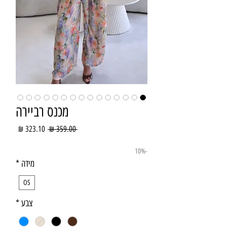
מכנס רביירה
מחיר
מחיר
 ‏359.00 ‏₪ 
רגיל
מבצע
-10%
מידה
*
OS
צבע
*