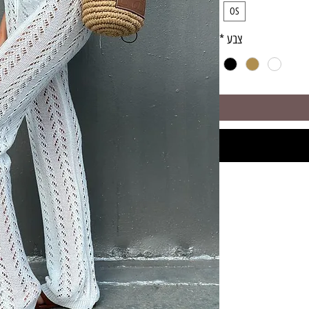
OS
צבע
*