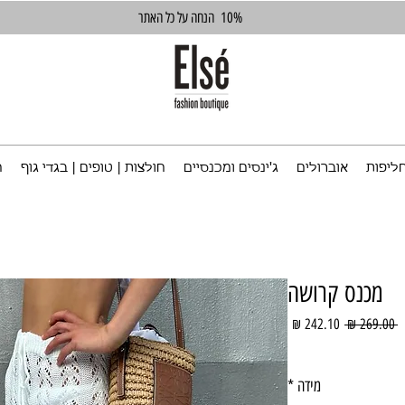
10%
הנחה על כל האתר
ליפות
אוברולים
ג'ינסים ומכנסיים
חולצות | טופים | בגדי גוף
ח
מכנס קרושה
מחיר
מחיר
 ‏269.00 ‏₪ 
רגיל
מבצע
מידה
*