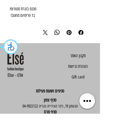
בד פרימיום מחטב! 

הצהרת נגישות
Else - אלס
Gift card
סניפים ושעות פעילות
סניף צפון
הגעתון 19, כיכר העירייה נהריה
04-9922122
סניף מרכז
ז'בוטינסקי 30, ראשון לציון
03-9667890
:שעות פעילות
א'-ה' : 09:30-19:30
יום ו' : 09:30-14:00