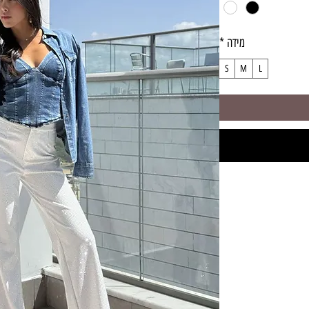
מידה
*
S
M
L