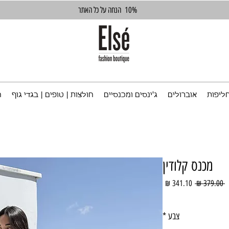
10%
הנחה על כל האתר
ליפות
אוברולים
ג'ינסים ומכנסיים
חולצות | טופים | בגדי גוף
ח
מכנס קלודין
מחיר
מחיר
 ‏379.00 ‏₪ 
רגיל
מבצע
צבע
*