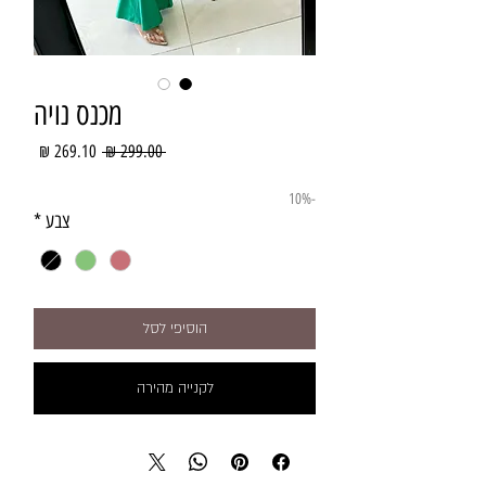
מכנס נויה
מחיר
מחיר
 ‏299.00 ‏₪ 
רגיל
מבצע
-10%
צבע
*
הוסיפי לסל
לקנייה מהירה