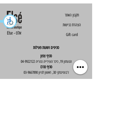
הצהרת נגישות
Else - אלס
Gift card
סניפים ושעות פעילות
סניף צפון
הגעתון 19, כיכר העירייה נהריה
04-9922122
סניף מרכז
ז'בוטינסקי 30, ראשון לציון
03-9667890
:שעות פעילות
א'-ה' : 09:30-19:30
יום ו' : 09:30-14:00
שירות לקוחות
בוטיק אלס - אופנה וסטייל לנשים
בניית אתר -
Wix Expert