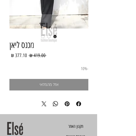
מכנס ליאן
מחיר
מחיר
 ‏419.00 ‏₪ 
רגיל
מבצע
-10%
אזל מהמלאי