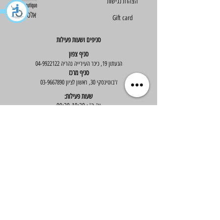
הצהרת נגישות
Else - אלס
Gift card
סניפים ושעות פעילות
סניף צפון
הגעתון 19, כיכר העירייה נהריה
04-9922122
סניף מרכז
ז'בוטינסקי 30, ראשון לציון
03-9667890
:שעות פעילות
א'-ה' : 09:30-19:30
יום ו' : 09:30-14:00
שירות לקוחות
בוטיק אלס - אופנה וסטייל לנשים
בניית אתר -
Wix Expert
הצטרפי לניוזלטר שלנו לקבלת עדכונים שווים