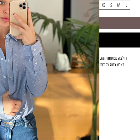
XS
S
M
L
בצבע כחול נקודות.