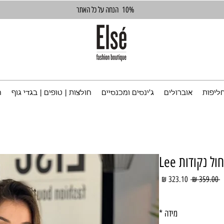
10%
הנחה על כל האתר
ליפות
אוברולים
ג'ינסים ומכנסיים
חולצות | טופים | בגדי גוף
ח
 נקודות Lee
מחיר
מחיר
 ‏359.00 ‏₪ 
רגיל
מבצע
מידה
*