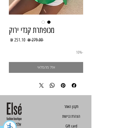
מכופתרת קנדי ירוק
מחיר
מחיר
 ‏279.00 ‏₪ 
רגיל
מבצע
-10%
אזל מהמלאי
הצהרת נגישות
Else - אלס
Gift card