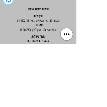
סניפים ושעות פעילות
סניף צפון
הגעתון 19, כיכר העירייה נהריה
04-9922122
סניף מרכז
ז'בוטינסקי 30, ראשון לציון
03-9667890
:שעות פעילות
א'-ה' : 09:30-19:30
יום ו' : 09:30-14:00
שירות לקוחות
בוטיק אלס - אופנה וסטייל לנשים
בניית אתר -
Wix Expert
הצטרפי לניוזלטר שלנו לקבלת עדכונים שווים