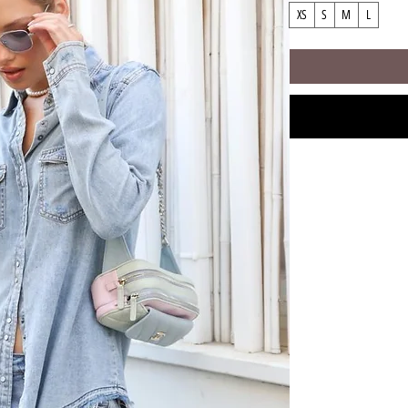
XS
S
M
L