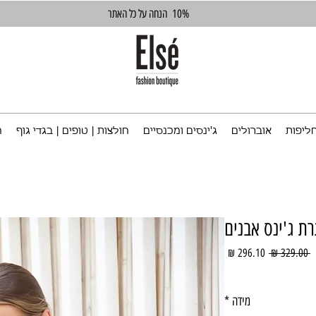
10%
הנחה על כל האתר
ליפות
אוברולים
ג'ינסים ומכנסיים
חולצות | טופים | בגדי גוף
ח
ת ג'ינס אבנים
מחיר
מחיר
 ‏329.00 ‏₪ 
רגיל
מבצע
מידה
*