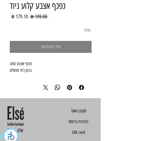
כפכף אצבע קלוע ניוד
מחיר
מחיר
 ‏199.00 ‏₪ 
רגיל
מבצע
-10%
אזל מהמלאי
בגוון ניוד מושלם
הצהרת נגישות
Else - אלס
Gift card