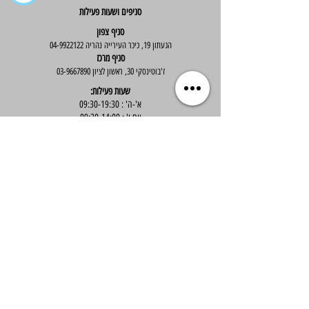
סניפים ושעות פעילות
סניף צפון
הגעתון 19, כיכר העירייה נהריה
04-9922122
סניף מרכז
ז'בוטינסקי 30, ראשון לציון
03-9667890
:שעות פעילות
א'-ה' : 09:30-19:30
יום ו' : 09:30-14:00
שירות לקוחות
בוטיק אלס - אופנה וסטייל לנשים
בניית אתר -
Wix Expert
הצטרפי לניוזלטר שלנו לקבלת עדכונים שווים