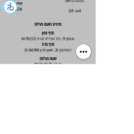
הצהרת נגישות
Else - אלס
Gift card
סניפים ושעות פעילות
סניף צפון
הגעתון 19, כיכר העירייה נהריה
04-9922122
סניף מרכז
ז'בוטינסקי 30, ראשון לציון
03-9667890
:שעות פעילות
א'-ה' : 09:30-19:30
יום ו' : 09:30-14:00
שירות לקוחות
בוטיק אלס - אופנה וסטייל לנשים
בניית אתר -
Wix Expert
הצטרפי לניוזלטר שלנו לקבלת עדכונים שווים