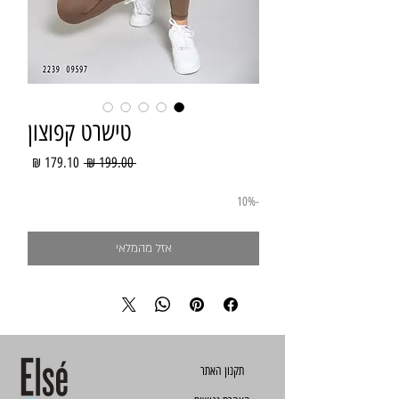
טישרט קפוצון
מחיר
מחיר
 ‏199.00 ‏₪ 
רגיל
מבצע
-10%
אזל מהמלאי