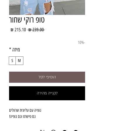
טופ רוקי שחור
מחיר
מחיר
 ‏239.00 ‏₪ 
רגיל
מבצע
-10%
מידה
*
S
M
הוסיפי לסל
לקנייה מהירה
 גם טישרט וגם גופיה!