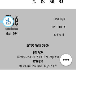
הצהרת נגישות
Else - אלס
Gift card
סניפים ושעות פעילות
סניף צפון
הגעתון 19, כיכר העירייה נהריה
04-9922122
סניף מרכז
ז'בוטינסקי 30, ראשון לציון
03-9667890
:שעות פעילות
א'-ה' : 09:30-19:30
יום ו' : 09:30-14:00
שירות לקוחות