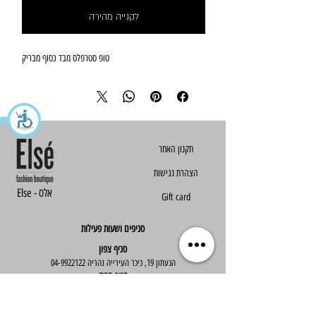
לקנייה מהירה
טופ סטרפלס מבד כסוף מבריק
הצהרת נגישות
Else - אלס
Gift card
סניפים ושעות פעילות
סניף צפון
הגעתון 19, כיכר העירייה נהריה
04-9922122
סניף מרכז
ז'בוטינסקי 30, ראשון לציון
03-9667890
:שעות פעילות