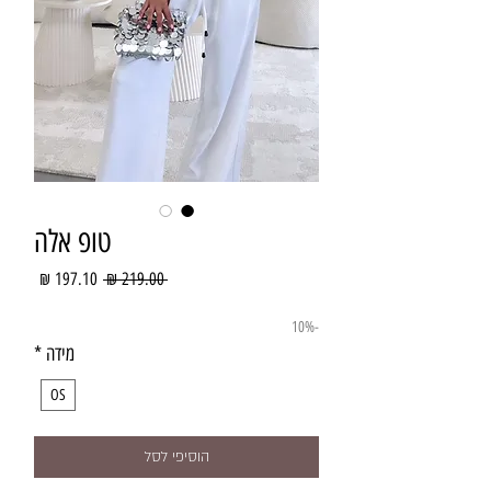
טופ אלה
מחיר
מחיר
 ‏219.00 ‏₪ 
רגיל
מבצע
-10%
מידה
*
OS
הוסיפי לסל