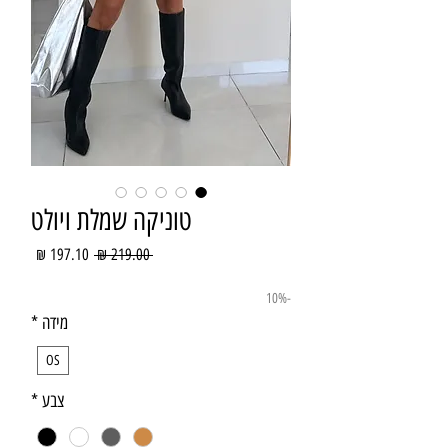
טוניקה שמלת ויולט
מחיר
מחיר
 ‏219.00 ‏₪ 
רגיל
מבצע
-10%
מידה
*
OS
צבע
*