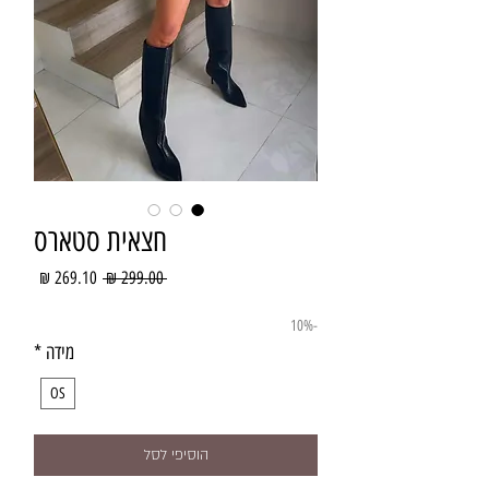
חצאית סטארס
מחיר
מחיר
 ‏299.00 ‏₪ 
רגיל
מבצע
-10%
מידה
*
OS
הוסיפי לסל