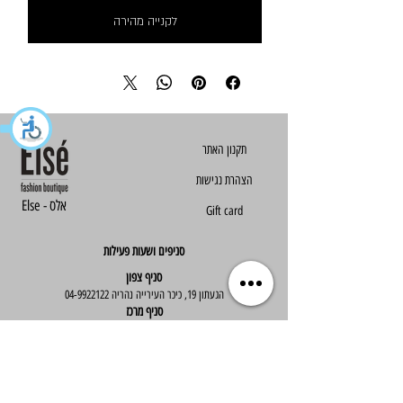
לקנייה מהירה
הצהרת נגישות
Else - אלס
Gift card
סניפים ושעות פעילות
סניף צפון
הגעתון 19, כיכר העירייה נהריה
04-9922122
סניף מרכז
ז'בוטינסקי 30, ראשון לציון
03-9667890
:שעות פעילות
א'-ה' : 09:30-19:30
יום ו' : 09:30-14:00