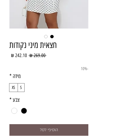
חצאית מיני נקודות
מחיר
מחיר
 ‏269.00 ‏₪ 
רגיל
מבצע
-10%
מידה
*
XS
S
צבע
*
הוסיפי לסל