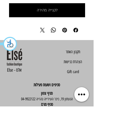
לקנייה מהירה
הצהרת נגישות
Else - אלס
Gift card
סניפים ושעות פעילות
סניף צפון
הגעתון 19, כיכר העירייה נהריה
04-9922122
סניף מרכז
ז'בוטינסקי 30, ראשון לציון
03-9667890
:שעות פעילות
א'-ה' : 09:30-19:30
יום ו' : 09:30-14:00