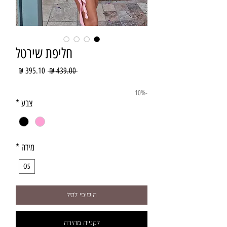
חליפת שירטל
מחיר
מחיר
 ‏439.00 ‏₪ 
רגיל
מבצע
-10%
צבע
*
מידה
*
OS
הוסיפי לסל
לקנייה מהירה