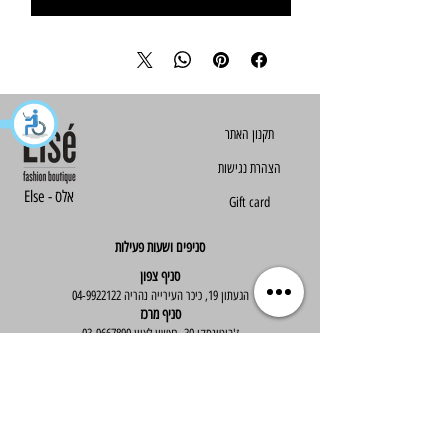
הצהרת נגישות
Else - אלס
Gift card
סניפים ושעות פעילות
סניף צפון
הגעתון 19, כיכר העירייה נהריה
04-9922122
סניף מרכז
ז'בוטינסקי 30, ראשון לציון
03-9667890
:שעות פעילות
א'-ה' : 09:30-19:30
יום ו' : 09:30-14:00
שירות לקוחות